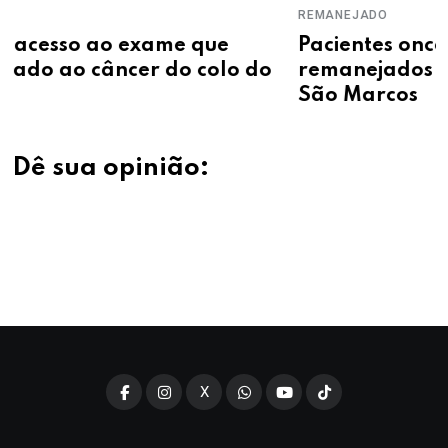
REMANEJADO
ue
Pacientes oncológicos começam a s
olo do
remanejados após retorno do Hospi
São Marcos
Dê sua opinião:
X